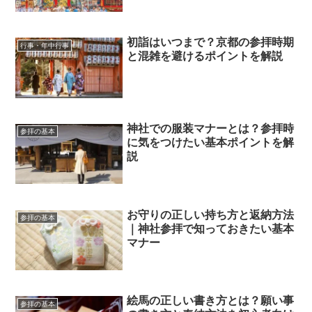
初詣はいつまで？京都の参拝時期
行事・年中行事
と混雑を避けるポイントを解説
神社での服装マナーとは？参拝時
参拝の基本
に気をつけたい基本ポイントを解
説
お守りの正しい持ち方と返納方法
参拝の基本
｜神社参拝で知っておきたい基本
マナー
絵馬の正しい書き方とは？願い事
参拝の基本