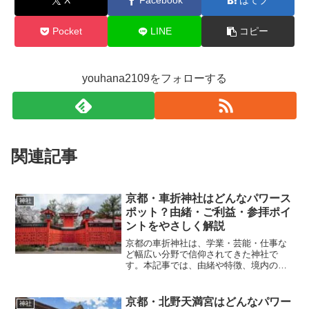
X
Facebook
はてブ
Pocket
LINE
コピー
youhana2109をフォローする
関連記事
京都・車折神社はどんなパワース
神社
ポット？由緒・ご利益・参拝ポイ
ントをやさしく解説
京都の車折神社は、学業・芸能・仕事な
ど幅広い分野で信仰されてきた神社で
す。本記事では、由緒や特徴、境内の見
どころ、参拝前に知っておきたいポイン
トを初心者の方にもわかりやすく解説し
ます。
京都・北野天満宮はどんなパワー
神社