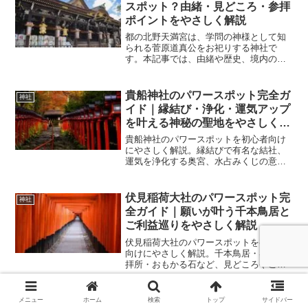
スポット？由緒・見どころ・参拝
ポイントをやさしく解説
都の北野天満宮は、学問の神様として知
られる菅原道真公をお祀りする神社で
す。本記事では、由緒や歴史、境内の見
どころ、参拝のポイントを初心者の方に
もわかりやすく解説します。
貴船神社のパワースポット完全ガ
神社
イド｜縁結び・浄化・運気アップ
を叶える神秘の聖地をやさしく解
説
貴船神社のパワースポットを初心者向け
にやさしく解説。縁結びで有名な結社、
運気を浄化する奥宮、水占みくじの意味
や正しい参拝順、女性におすすめの回り
方まで詳しく紹介します。
伏見稲荷大社のパワースポット完
神社
全ガイド｜願いが叶う千本鳥居と
ご利益巡りをやさしく解説
伏見稲荷大社のパワースポットを初心者
向けにやさしく解説。千本鳥居・奥社奉
拝所・おもかる石など、見どころやご利
益、正しい参拝方法、女性におすすめの
回り方まで詳しく紹介します。
京都・下鴨神社はなぜ「人生が整
メニュー
ホーム
検索
トップ
サイドバー
神社