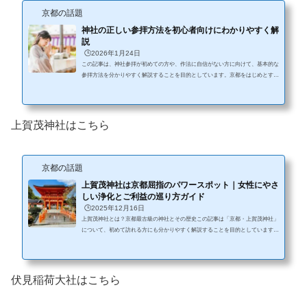
京都の話題
神社の正しい参拝方法を初心者向けにわかりやすく解
説
🕒️2026年1月24日
この記事は、神社参拝が初めての方や、作法に自信がない方に向けて、基本的な
参拝方法を分かりやすく解説することを目的としています。京都をはじめとする
神社を訪れる際に、安心して参拝できるよう、流れやマナーを丁寧にまとめてい
ます。 神社参拝に決まったルールはあるの？ 神社の参拝方法には、一般的に知
られている作法がありますが、厳密な決まりがあるわけではありません。地域や
神社によって細かな違いがあることもあります。 大切なのは、形式を完璧に守
上賀茂神社はこちら
ることよりも、神様に敬意を持って参拝する気持ちです。ここでは、...
京都の話題
上賀茂神社は京都屈指のパワースポット｜女性にやさ
しい浄化とご利益の巡り方ガイド
🕒️2025年12月16日
上賀茂神社とは？京都最古級の神社とその歴史この記事は「京都・上賀茂神社」
について、初めて訪れる方にも分かりやすく解説することを目的としています。
基本情報や歴史、ご利益や見どころ、参拝方法などを丁寧にまとめており、安心
して参拝や観光の参考にできる内容です。上賀茂神社（正式名称：賀茂別雷神
社）は、京都市北区に鎮座する、京都でも最も歴史のある神社のひとつです。創
建はなんと紀元前ともいわれ、世界文化遺産「古都京都の文化財」にも登録され
伏見稲荷大社はこちら
ています。神社の名前にある「雷（いかづち）」は、✔ 強い生命力...