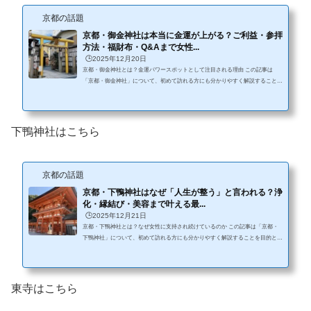
京都の話題
京都・御金神社は本当に金運が上がる？ご利益・参拝
方法・福財布・Q&Aまで女性...
🕒️2025年12月20日
京都・御金神社とは？金運パワースポットとして注目される理由 この記事は
「京都・御金神社」について、初めて訪れる方にも分かりやすく解説することを
目的としています。基本情報や歴史、ご利益や見どころ、参拝方法などを丁寧に
まとめており、安心して参拝や観光の参考にできる内容です。京都市中京区に鎮
座する御金（みかね）神社は、全国でもめずらしい「金属とお金の神様」をお祀
りする神社です。 近年はSNSや口コミをきっかけに、「京都で金運を上げたい
下鴨神社はこちら
ならここ」「一度は行っておきたい金運パワースポット」として、観光客だけ...
京都の話題
京都・下鴨神社はなぜ「人生が整う」と言われる？浄
化・縁結び・美容まで叶える最...
🕒️2025年12月21日
京都・下鴨神社とは？なぜ女性に支持され続けているのか この記事は「京都・
下鴨神社」について、初めて訪れる方にも分かりやすく解説することを目的とし
ています。基本情報や歴史、ご利益や見どころ、参拝方法などを丁寧にまとめて
おり、安心して参拝や観光の参考にできる内容です。京都市左京区に鎮座する下
鴨神社（賀茂御祖神社）は、京都最古級の神社であり、1994年に世界文化遺産に
も登録されています。 数ある京都の神社の中でも、下鴨神社は 派手さはないの
東寺はこちら
に心に残る 何度行っても落ち着く 人生の節目に行きたくなる と感じ...