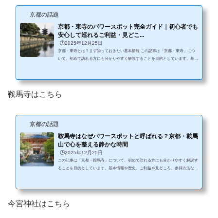
京都の話題
京都・東寺のパワースポット完全ガイド｜初心者でも
安心して巡れるご利益・見どこ...
🕒️2025年12月25日
京都・東寺とは？まず知っておきたい基本情報 この記事は「京都・東寺」につ
いて、初めて訪れる方にも分かりやすく解説することを目的としています。基本
情報や歴史、ご利益や見どころ、参拝方法などを丁寧にまとめており、安心して
参拝や観光の参考にできる内容です。 京都駅からほど近い場所にありながら、
ゆったりとした時間が流れる東寺（とうじ）。 正式名称は「教王護国寺（きょ
うおうごこくじ）」といい、平安京が造られた際に国を守る寺院として建立され
鞍馬寺はこちら
ました。 現在では、国宝の五重塔をはじめとした歴史的建造物が数多く...
京都の話題
鞍馬寺はなぜパワースポットと呼ばれる？京都・鞍馬
山で心を整える静かな時間
🕒️2025年12月25日
この記事は「京都・鞍馬寺」について、初めて訪れる方にも分かりやすく解説す
ることを目的としています。基本情報や歴史、ご利益や見どころ、参拝方法など
を丁寧にまとめており、安心して参拝や観光の参考にできる内容です。 京都市
左京区の鞍馬山に位置する鞍馬寺（くらまでら）は、 自然・歴史・信仰が調和
した場所として、多くの参拝者や観光客に親しまれています。一般に「パワース
ポット」と紹介されることもありますが、本記事では文化的背景や自然環境によ
今宮神社はこちら
る心身のリフレッシュという観点から、鞍馬寺の魅力をやさしくご紹介し...