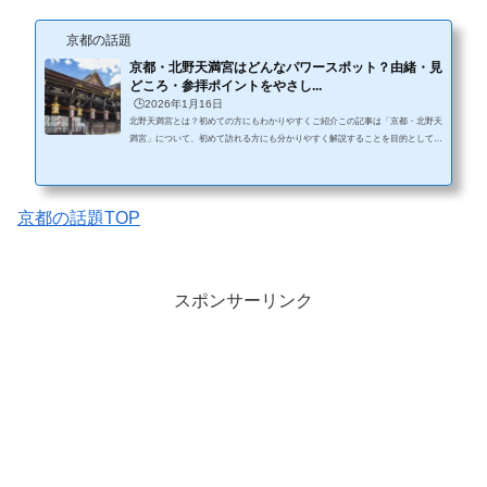
京都の話題
京都・北野天満宮はどんなパワースポット？由緒・見
どころ・参拝ポイントをやさし...
🕒️2026年1月16日
北野天満宮とは？初めての方にもわかりやすくご紹介この記事は「京都・北野天
満宮」について、初めて訪れる方にも分かりやすく解説することを目的としてい
ます。基本情報や歴史、ご利益や見どころ、参拝方法などを丁寧にまとめてお
り、安心して参拝や観光の参考にできる内容です。京都市上京区にある**北野天
満宮（きたのてんまんぐう）は、全国に数多く存在する「天満宮」の総本社とさ
れる神社です。特に、学問の神様として知られる菅原道真公をお祀りしているこ
京都の話題TOP
とで有名で、受験や試験、勉強に関するお願いごとをする方が多く訪れま...
スポンサーリンク