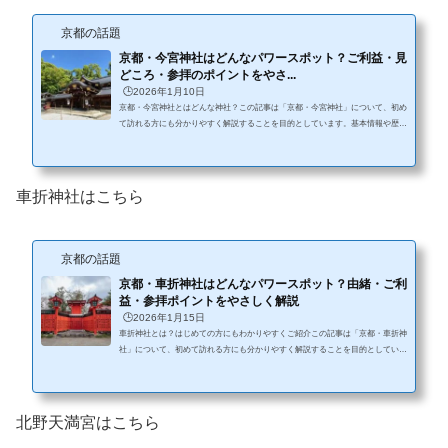
京都の話題
京都・今宮神社はどんなパワースポット？ご利益・見
どころ・参拝のポイントをやさ...
🕒️2026年1月10日
京都・今宮神社とはどんな神社？この記事は「京都・今宮神社」について、初め
て訪れる方にも分かりやすく解説することを目的としています。基本情報や歴
史、ご利益や見どころ、参拝方法などを丁寧にまとめており、安心して参拝や観
光の参考にできる内容です。 今宮神社（いまみやじんじゃ）は、京都市北区に
鎮座する由緒ある神社です。平安時代以前から続くとされる歴史を持ち、長年に
わたり地域の人々の信仰を集めてきました。 京都には多くの神社仏閣がありま
車折神社はこちら
すが、今宮神社は「日常に寄り添う存在」として親しまれている点が特徴...
京都の話題
京都・車折神社はどんなパワースポット？由緒・ご利
益・参拝ポイントをやさしく解説
🕒️2026年1月15日
車折神社とは？はじめての方にもわかりやすくご紹介この記事は「京都・車折神
社」について、初めて訪れる方にも分かりやすく解説することを目的としていま
す。基本情報や歴史、ご利益や見どころ、参拝方法などを丁寧にまとめており、
安心して参拝や観光の参考にできる内容です。京都市右京区にある車折神社（く
るまざきじんじゃ）**は、長い歴史を持つ神社のひとつで、学業や芸事、仕事な
ど、さまざまな分野で信仰を集めてきました。近年では、インターネットやSNS
北野天満宮はこちら
などを通じて「パワースポット」と紹介されることもありますが、もとも...