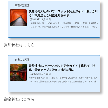
京都の話題
伏見稲荷大社のパワースポット完全ガイド｜願いが叶
う千本鳥居とご利益巡りをやさ...
🕒️2025年12月17日
伏見稲荷大社とは？まず知っておきたい基本情報この記事は「京都・伏見稲荷大
社」について、初めて訪れる方にも分かりやすく解説することを目的としていま
す。基本情報や歴史、ご利益や見どころ、参拝方法などを丁寧にまとめており、
安心して参拝や観光の参考にできる内容です。伏見稲荷大社（ふしみいなりたい
しゃ）は、京都市伏見区にある全国約3万社の稲荷神社の総本宮です。朱色の鳥
居が山全体に連なる「千本鳥居」で知られ、国内外から多くの参拝者が訪れる京
貴船神社はこちら
都屈指のパワースポットとして有名です。ご祭神は宇迦之御魂大神（うか...
京都の話題
貴船神社のパワースポット完全ガイド｜縁結び・浄
化・運気アップを叶える神秘の聖...
🕒️2025年12月18日
貴船神社とは？まず知っておきたい基本情報この記事は「京都・貴船神社」につ
いて、初めて訪れる方にも分かりやすく解説することを目的としています。基本
情報や歴史、ご利益や見どころ、参拝方法などを丁寧にまとめており、安心して
参拝や観光の参考にできる内容です。貴船神社（きふねじんじゃ）は、京都市左
京区の山あいに佇む、自然と神秘に包まれた神社です。古くから「水の神様」を
祀る神社として信仰され、現在では縁結び・浄化・運気上昇のパワースポットと
御金神社はこちら
して、特に女性から高い人気を集めています。本宮・奥宮・結社（ゆい...