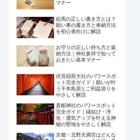
マナー
絵馬の正しい書き方とは？
願い事の書き方と奉納方法
を初心者向けに解説
お守りの正しい持ち方と返
納方法｜神社参拝で知って
おきたい基本マナー
伏見稲荷大社のパワースポ
ット完全ガイド｜願いが叶
う千本鳥居とご利益巡りを
やさしく解説
貴船神社のパワースポット
完全ガイド｜縁結び・浄
化・運気アップを叶える神
秘の聖地をやさしく解説
京都・北野天満宮はどんな