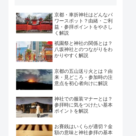
京都・車折神社はどんなパ
ワースポット？由緒・ご利
益・参拝ポイントをやさし
く解説
祇園祭と神社の関係とは？
八坂神社とのつながりをわ
かりやすく解説
京都の五山送り火とは？由
来・見どころ・参加時の注
意点を初心者向けに解説
神社での服装マナーとは？
参拝時に気をつけたい基本
ポイントを解説
お賽銭はいくらが適切？金
額の意味と神社参拝の基本